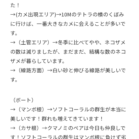
た！
→(カメ出現エリア)→10Mのテトラの横のくぼみ
に行けば、一番大きなカメに会えることが多いで
す。
→（土管エリア）→冬季に比べてやや、ネコザメ
の数は減りましたが、まだまだ、結構な数のネコ
ザメが暮らしています。
→（線路方面）→白い砂と伸びる線路が美しいで
す。
（ボート）
→（マンボ根）→ソフトコーラルの群生が本当に
美しいです！群れも増えてきています！
→（カサ根）→クマノミのペアは今日も仲良しで
す！ソフトコーラルの群生はマンボ根に負けず劣