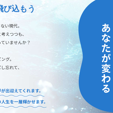
飛び込もう
しない現代。
と考えつつも、
っていませんか？
ビング。
ばし忘れて、
界が出迎えてくれます。
の人生を一層輝かせます。