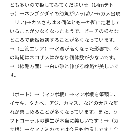
とも多いので探してみてください☆（14ｍテト
ラ）→ネンブツダイの幼魚がいっぱい→(カメ出現
エリア)→カメさんは３個体とも一か所に定着して
いることが少なくなったようで、ビーチの様々な
ところで偶然遭遇することが多くなっています。
→（土管エリア）→水温が高くなった影響で、今
の時期はネコザメはかなり個体数が少ないです。
→（線路方面）→白い砂と伸びる線路が美しいで
す。
（ボート）→（マンボ根）→マンボ根を筆頭に、
イサキ、タカベ、アジ、カマス、などの大きな群
れが楽しめることが多くなっています。また、ソ
フトコーラルの群生が本当に美しいです！→（カ
サ根）→クマノミのペアは今日も仲良しです！今