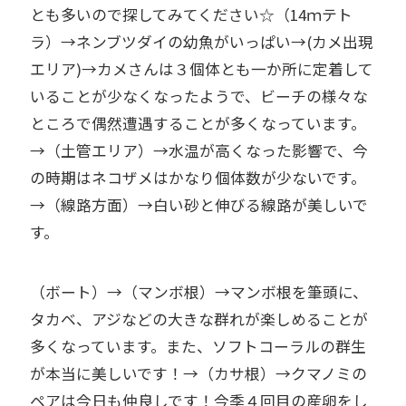
とも多いので探してみてください☆（14ｍテト
ラ）→ネンブツダイの幼魚がいっぱい→(カメ出現
エリア)→カメさんは３個体とも一か所に定着して
いることが少なくなったようで、ビーチの様々な
ところで偶然遭遇することが多くなっています。
→（土管エリア）→水温が高くなった影響で、今
の時期はネコザメはかなり個体数が少ないです。
→（線路方面）→白い砂と伸びる線路が美しいで
す。
（ボート）→（マンボ根）→マンボ根を筆頭に、
タカベ、アジなどの大きな群れが楽しめることが
多くなっています。また、ソフトコーラルの群生
が本当に美しいです！→（カサ根）→クマノミの
ペアは今日も仲良しです！今季４回目の産卵をし