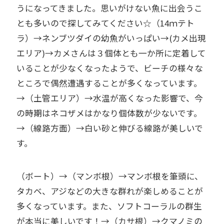
うになってきました。思いがけない魚に出会うこ
とも多いので探してみてください☆（14ｍテト
ラ）→ネンブツダイの幼魚がいっぱい→(カメ出現
エリア)→カメさんは３個体とも一か所に定着して
いることが少なくなったようで、ビーチの様々な
ところで偶然遭遇することが多くなっています。
→（土管エリア）→水温が高くなった影響で、今
の時期はネコザメはかなり個体数が少ないです。
→（線路方面）→白い砂と伸びる線路が美しいで
す。
（ボート）→（マンボ根）→マンボ根を筆頭に、
タカベ、アジなどの大きな群れが楽しめることが
多くなっています。また、ソフトコーラルの群生
が本当に美しいです！→（カサ根）→クマノミの