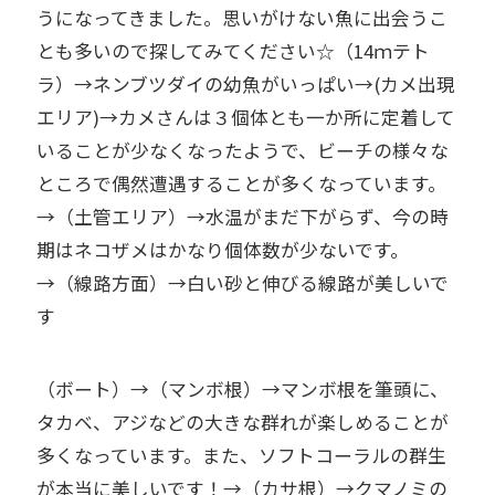
うになってきました。思いがけない魚に出会うこ
とも多いので探してみてください☆（14ｍテト
ラ）→ネンブツダイの幼魚がいっぱい→(カメ出現
エリア)→カメさんは３個体とも一か所に定着して
いることが少なくなったようで、ビーチの様々な
ところで偶然遭遇することが多くなっています。
→（土管エリア）→水温がまだ下がらず、今の時
期はネコザメはかなり個体数が少ないです。
→（線路方面）→白い砂と伸びる線路が美しいで
す
（ボート）→（マンボ根）→マンボ根を筆頭に、
タカベ、アジなどの大きな群れが楽しめることが
多くなっています。また、ソフトコーラルの群生
が本当に美しいです！→（カサ根）→クマノミの