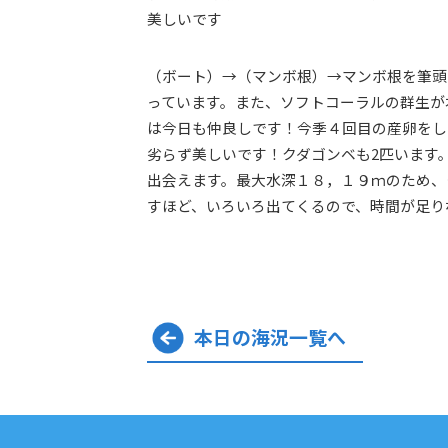
美しいです
（ボート）→（マンボ根）→マンボ根を筆頭
っています。また、ソフトコーラルの群生が
は今日も仲良しです！今季４回目の産卵をし
劣らず美しいです！クダゴンベも2匹います
出会えます。最大水深１８，１９ｍのため、
すほど、いろいろ出てくるので、時間が足り
本日の海況一覧へ