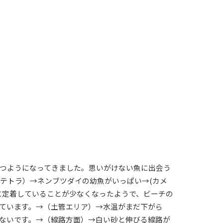
つようになってきました。思いがけない魚に出会う
ｍテトラ）→ネンブツダイの幼魚がいっぱい→(カメ
に定着していることが少なくなったようで、ビーチの
ています。→（土管エリア）→水温がまだ下がら
ないです。→（線路方面）→白い砂と伸びる線路が