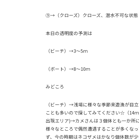
⑤→（クローズ）クローズ、潜水不可な状態
本日の透明度の予測は
（ビーチ）→3～5ｍ
（ボート）→8～10ｍ
みどころ
（ビーチ）→浅場に様々な季節来遊漁が目立
ことも多いので探してみてください☆（14
出現エリア)→カメさんは３個体とも一か所
様々なところで偶然遭遇することが多くなっ
ず、今の時期はネコザメはかなり個体数が少