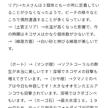
リア)→カメさんは３個体とも一か所に定着してい
ることが少なくなったようで、ビーチの様々なと
ころで偶然遭遇することが多くなっています。
→（土管エリア）→水温が高くなった影響で、今
の時期はネコザメはかなり個体数が少ないです。
→（線路方面）→白い砂と伸びる線路が美しいで
す。
（ボート）→（マンボ根）→ソフトコーラルの群
生が本当に美しいです！深場でネコザメの目撃も
増えてきています。→（カサ根）→クマノミのペ
アは今日も仲良しです！大きなオオモンカエルア
ンコウも目撃されています。深場ではクダゴンベ
もいます。→（カーゴ石）→最大水深１８，１９
ｍのため、ゆっくり安全なフォトダイブが可能で