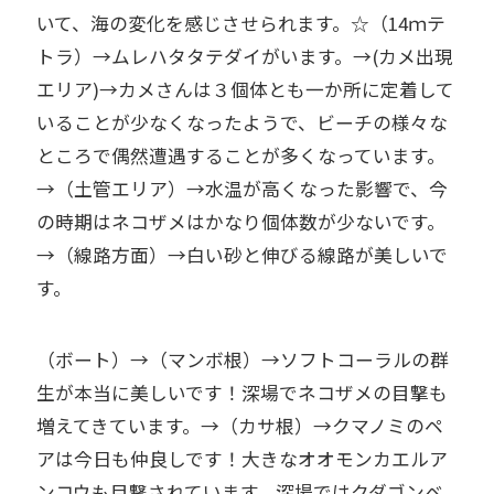
いて、海の変化を感じさせられます。☆（14ｍテ
トラ）→ムレハタタテダイがいます。→(カメ出現
エリア)→カメさんは３個体とも一か所に定着して
いることが少なくなったようで、ビーチの様々な
ところで偶然遭遇することが多くなっています。
→（土管エリア）→水温が高くなった影響で、今
の時期はネコザメはかなり個体数が少ないです。
→（線路方面）→白い砂と伸びる線路が美しいで
す。
（ボート）→（マンボ根）→ソフトコーラルの群
生が本当に美しいです！深場でネコザメの目撃も
増えてきています。→（カサ根）→クマノミのペ
アは今日も仲良しです！大きなオオモンカエルア
ンコウも目撃されています。深場ではクダゴンベ