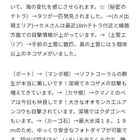
いて、海の変化を感じさせられます。☆（秘密の
テトラ）→タツが一匹発見されました。→(カメ出
現エリア)→カメさんは最近10ｍテトラ付近と線路
方面での目撃情報が上がっています。→（土管エ
リア）→手前の土管に数匹、奥の土管には５個体
以上のネコザメがいました。
（ボート）→（マンボ根）→ソフトコーラルの群
生が本当に美しいです！深場でネコザメの目撃も
増えてきています。→（カサ根）→クマノミのペ
アは今日も仲良しです！大きなオオモンカエルア
ンコウも目撃されています。深場ではクダゴンベ
もいます。→（カーゴ石）→最大水深１８，１９
ｍのため、ゆっくり安全なフォトダイブが可能で
す。探せば探すほど、いろいろ出てくるので、時