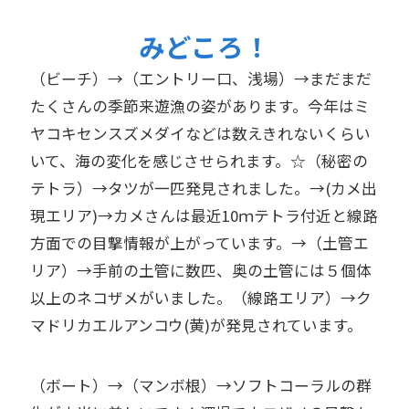
みどころ！
（ビーチ）→（エントリー口、浅場）→まだまだ
たくさんの季節来遊漁の姿があります。今年はミ
ヤコキセンスズメダイなどは数えきれないくらい
いて、海の変化を感じさせられます。☆（秘密の
テトラ）→タツが一匹発見されました。→(カメ出
現エリア)→カメさんは最近10ｍテトラ付近と線路
方面での目撃情報が上がっています。→（土管エ
リア）→手前の土管に数匹、奥の土管には５個体
以上のネコザメがいました。（線路エリア）→ク
マドリカエルアンコウ(黄)が発見されています。
（ボート）→（マンボ根）→ソフトコーラルの群