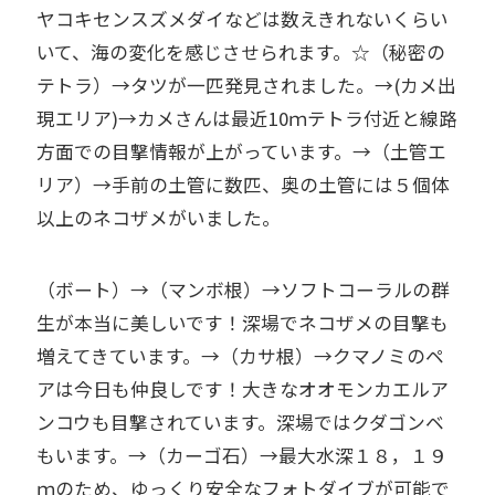
ヤコキセンスズメダイなどは数えきれないくらい
いて、海の変化を感じさせられます。☆（秘密の
テトラ）→タツが一匹発見されました。→(カメ出
現エリア)→カメさんは最近10ｍテトラ付近と線路
方面での目撃情報が上がっています。→（土管エ
リア）→手前の土管に数匹、奥の土管には５個体
以上のネコザメがいました。
（ボート）→（マンボ根）→ソフトコーラルの群
生が本当に美しいです！深場でネコザメの目撃も
増えてきています。→（カサ根）→クマノミのペ
アは今日も仲良しです！大きなオオモンカエルア
ンコウも目撃されています。深場ではクダゴンベ
もいます。→（カーゴ石）→最大水深１８，１９
ｍのため、ゆっくり安全なフォトダイブが可能で