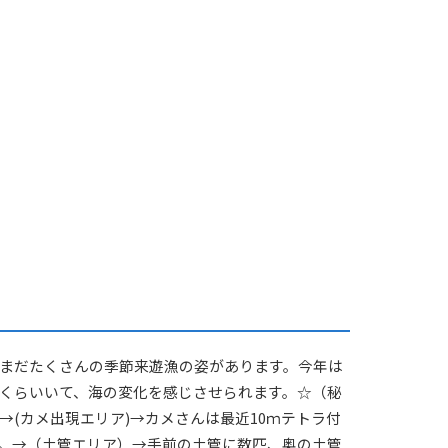
まだたくさんの季節来遊漁の姿があります。今年は
くらいいて、海の変化を感じさせられます。☆（秘
(カメ出現エリア)→カメさんは最近10ｍテトラ付
。→（土管エリア）→手前の土管に数匹、奥の土管