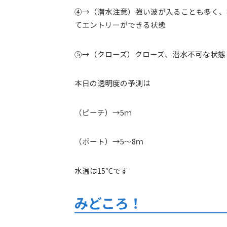
④→（潜水注意）強い波が入ることも多く、
てエントリーができる状態
⑤→（クローズ）クローズ、潜水不可な状態
本日の透明度の予測は
（ビーチ）→5ｍ
（ボート）→5～8ｍ
水温は15℃です
みどころ！