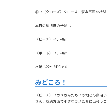
⑤→（クローズ）クローズ、潜水不可な状態
本日の透明度の予測は
（ビーチ）→5～8ｍ
（ボート）→5～8ｍ
水温は22～24℃です
みどころ！
（ビーチ）→カメさんたち→砂地との際沿い
さん、線路方面で小さなカメたちに出会うこ