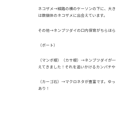
ネコザメ→線路の横のケーソンの下に、大き
は数個体のネコザメに出会えています。
その他→ネンブツダイの口内保育がちらほら
（ボート）
（マンボ根）（カサ根）→ネンブツダイが一
えてきました！それを追いかけるカンパチや
（カーゴ石）→マクロネタが豊富です。ゆっ
あり！