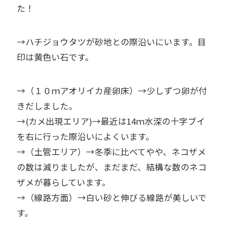
た！
→ハチジョウタツが砂地との際沿いにいます。目
印は黄色い石です。
→（１０ｍアオリイカ産卵床）→少しずつ卵が付
きだしました。
→(カメ出現エリア)→最近は14ｍ水深の十字ブイ
を右に行った際沿いによくいます。
→（土管エリア）→冬季に比べてやや、ネコザメ
の数は減りましたが、まだまだ、結構な数のネコ
ザメが暮らしています。
→（線路方面）→白い砂と伸びる線路が美しいで
す。