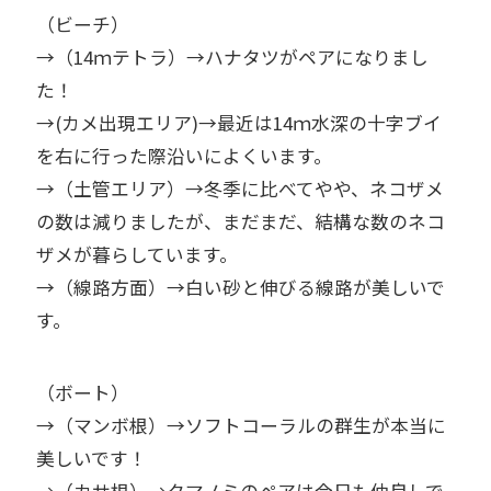
（ビーチ）
→（14ｍテトラ）→ハナタツがペアになりまし
た！
→(カメ出現エリア)→最近は14ｍ水深の十字ブイ
を右に行った際沿いによくいます。
→（土管エリア）→冬季に比べてやや、ネコザメ
の数は減りましたが、まだまだ、結構な数のネコ
ザメが暮らしています。
→（線路方面）→白い砂と伸びる線路が美しいで
す。
（ボート）
→（マンボ根）→ソフトコーラルの群生が本当に
美しいです！